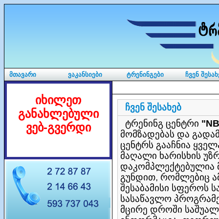
საუკეთესო საიტი თბილისის შესახებ. თბილისის ბიზნეს რუკ
მთავარი
ვაკანსიები
ტრენინგები
ჩვენ შესახ
საუკეთესო რესორნებს სასტუმროებს და გასართობ ადგილ
ფ
სრული ინფორმაცია
იპოვეთ თბილსის სკოლები რუკაზე,
იხილეთ
თბილისის საუკეთედო ვებ სტუდიები?
ტანსაცმლის მაღაზიე
ჩვენ შესახებ
საუკეთესო მაღაზიები შოპინგისთვის თბილისის რუკაზე.
ღა
განახლებული
business map of Georgia, events calendar, information about 
ტრენინგ ცენტრი
"N
ვებ-გვერდი
hotels on the map of Tbilisi,Georgia.
Restaurants in Tbilisi, f
მომზადებას და გადა
on the map of Georgia,Tbilisi.
ცენტრს გააჩნია ყვე
მაღალი ხარისხის უზ
დაკომპლექტებულია 
გუნდით, რომლებიც ა
შესაბამისი სფეროს ს
სასაწავლო პროგრამე
მცირე დროში საშუალ