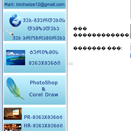
���
������������:
������� ���: