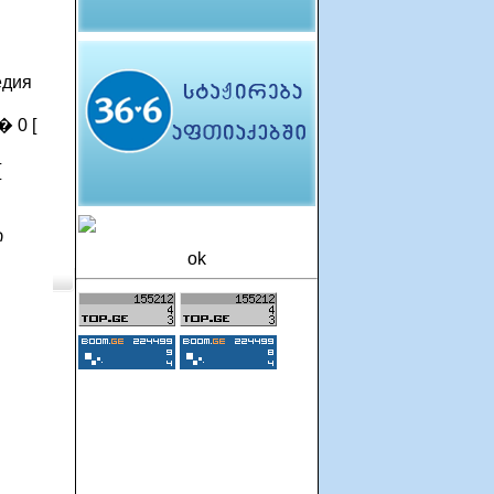
едия
0 [
[
ი
ok